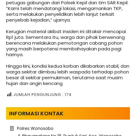
petugas gabungan dari Polsek Kepil dan tim SAR Kepil.
“Kami telah mendatangi lokasi, mengamankan TKP,
serta melakukan penyelidikan lebih lanjut terkait
penyebab kejadian,” ujarnya.
Kerugian material akibat insiden ini ditaksir mencapai
Rp1 juta. Sementara itu, warga dan pihak berwenang
berencana melakukan pemotongan cabang pohon
yang masih berpotensi membahayakan pada pagi
harinya.
Hingga kini, kondisi kedua korban dikabarkan stabil, dan
warga sekitar diimbau lebih waspada terhadap pohon
besar di sekitar permukiman, terutama saat musim
hujan dan angin kencang.
JUMLAH PENGUNJUNG :
174
INFORMASI KONTAK
Polres Wonosobo
Jl. Bhayangkara No.18, Puntuk Sari, Kec. Wonosobo,