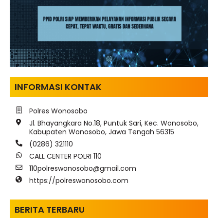
INFORMASI KONTAK
Polres Wonosobo
Jl. Bhayangkara No.18, Puntuk Sari, Kec. Wonosobo,
Kabupaten Wonosobo, Jawa Tengah 56315
(0286) 321110
CALL CENTER POLRI 110
110polreswonosobo@gmail.com
https://polreswonosobo.com
BERITA TERBARU