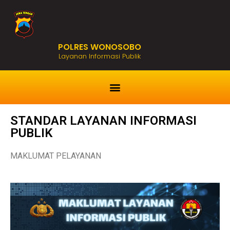
POLRES WONOSOBO
Layanan Informasi Publik
STANDAR LAYANAN INFORMASI
PUBLIK
MAKLUMAT PELAYANAN