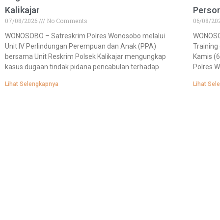
Kalikajar
Person
07/08/2026
No Comments
06/08/20
WONOSOBO – Satreskrim Polres Wonosobo melalui
WONOSOB
Unit IV Perlindungan Perempuan dan Anak (PPA)
Training
bersama Unit Reskrim Polsek Kalikajar mengungkap
Kamis (6
kasus dugaan tindak pidana pencabulan terhadap
Polres W
Lihat Selengkapnya
Lihat Sel