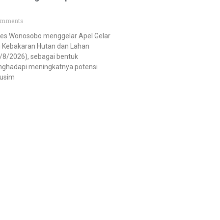
omments
s Wonosobo menggelar Apel Gelar
i Kebakaran Hutan dan Lahan
5/8/2026), sebagai bentuk
nghadapi meningkatnya potensi
usim