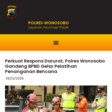
POLRES WONOSOBO
Layanan Informasi Publik
Perkuat Respons Darurat, Polres Wonosobo
Gandeng BPBD Gelar Pelatihan
Penanganan Bencana
06/12/2025