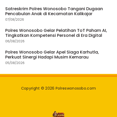
Satreskrim Polres Wonosobo Tangani Dugaan
Pencabulan Anak di Kecamatan Kalikajar
07/08/2026
Polres Wonosobo Gelar Pelatihan ToT Paham AI,
Tingkatkan Kompetensi Personel di Era Digital
06/08/2026
Polres Wonosobo Gelar Apel Siaga Karhutla,
Perkuat Sinergi Hadapi Musim Kemarau
05/08/2026
Copyright © 2026 Polreswonosobo.com