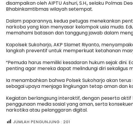
disampaikan oleh AIPTU Ashuri, S.H., selaku Polmas 
Bhabinkamtibmas wilayah setempat.
Dalam paparannya, kedua petugas menekankan pen
narkoba yang kian menyasar kelompok usia muda. Eduk
memahami batasan dan tanggung jawab dalam menggu
Kapolsek Sukoharjo, AKP Slamet Riyanto, menyampaik
langkah preventif untuk memperkuat ketahanan masy
“Pemuda harus memiliki kesadaran hukum sejak dini. 
penting agar mereka dapat melindungi diri sekaligus 
Ia menambahkan bahwa Polsek Sukoharjo akan terus m
sebagai upaya menjaga lingkungan tetap aman dan ko
Kegiatan berlangsung interaktif, dengan peserta akt
penggunaan media sosial yang aman, serta konsekuen
narkotika atau pelanggaran digital.
JUMLAH PENGUNJUNG :
201