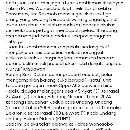
bertujuan untuk menjaga situasi kamtibmas di wilayah
hukum Polres Wonosobo. Saat melintas di sekitar Jl.
Banyumas, tim Resmob mencurigai aktivitas tiga
orang yang sedang berada di warung angkringan di
lokasi tersebut. Setelah mendekati dan melakukan
pemeriksaan, petugas mendapati pelaku S sedang
memainkan judi online melalui telepon genggam
miliknya.
“Saat itu, kami menemukan pelaku sedang aktif
mengakses situs perjudian melalui perangkat
elektronik. Pelaku langsung kami amankan beserta
barang bukti untuk proses hukum lebih lanjut,” ungkap
AKP Arif Kristiawan.
Barang Bukti Dalam penangkapan tersebut, polisi
mengamankan barang bukti berupa 1 (satu) unit
telepon genggam merk Oppo A53 berwarna biru.
Pelaku diduga melanggar Pasal 45 Ayat (3) Jo Pasal
27 Ayat (2) Undang-Undang Nomor 1 Tahun 2024
tentang Perubahan Kedua atas Undang-Undang
Nomor 11 Tahun 2008 tentang Informasi dan Transaksi
Elektronik, serta Pasal 303 Bis Ayat (1) Kitab Undang-
Undang Hukum Pidana (KUHP).
Saat ini, pelaku telah dibawa ke Polres Wonosobo
untuk menjalani pemeriksaan lebih lanjut. AKP Arif