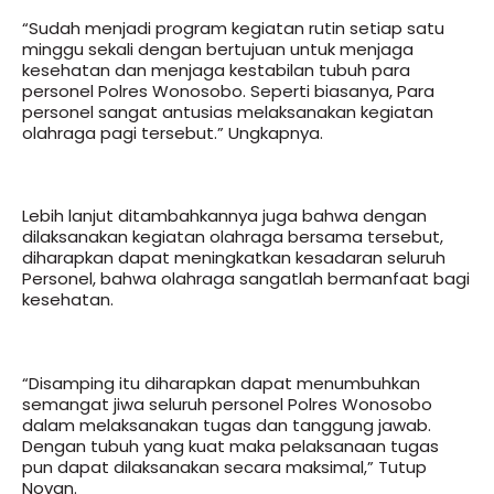
“Sudah menjadi program kegiatan rutin setiap satu
minggu sekali dengan bertujuan untuk menjaga
kesehatan dan menjaga kestabilan tubuh para
personel Polres Wonosobo. Seperti biasanya, Para
personel sangat antusias melaksanakan kegiatan
olahraga pagi tersebut.” Ungkapnya.
Lebih lanjut ditambahkannya juga bahwa dengan
dilaksanakan kegiatan olahraga bersama tersebut,
diharapkan dapat meningkatkan kesadaran seluruh
Personel, bahwa olahraga sangatlah bermanfaat bagi
kesehatan.
“Disamping itu diharapkan dapat menumbuhkan
semangat jiwa seluruh personel Polres Wonosobo
dalam melaksanakan tugas dan tanggung jawab.
Dengan tubuh yang kuat maka pelaksanaan tugas
pun dapat dilaksanakan secara maksimal,” Tutup
Novan.