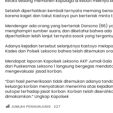
ketika sedang memanen kapulaga di kebun miliknya sek
Setelah diperhatikan kembali ternyata memang benar
karena kaget dan takut Kastoyo pun berteriak minta t
Mendengar ada orang yang berteriak Darsono (66) ya
menghampiri sumber suara, dan diketahui bahwa ada o
diperhatikan lebih lanjut ternyata sosok yang tergant
Adanya kejadian tersebut selanjutnya Kastoyo melap
Kades dan Polsek Leksono bahwa telah ditemukan oran
Mendapat laporan Kapolsek Leksono AKP Jumali Gala 
dari Puskesmas Leksono 1 langsung bergegas mendat
mengevakuasi jasad korban.
“Dari hasil pemeriksaan tidak ditemukan adanya tan
keluarga korban menyatakan menerima atas kejadian
outopsi terhadap jasat korban. Korban telah diserahk
dimakamkan.” Ungkap Kapolsek
JUMLAH PENGUNJUNG :
227