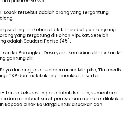
ira pukul 09.30 Wib.
 sosok tersebut adalah orang yang tergantung,
olong.
ng sedang berkebun di blok tersebut pun langsung
rang yang tergatung di Pohon Alpukat. Setelah
ung adalah Saudara Poniso (45).
orkan ke Perangkat Desa yang kemudian diteruskan ke
g gantung diri.
Briyo dan anggota bersama unsur Muspika, Tim medis
angi TKP dan melakukan pemeriksaan serta
da – tanda kekerasan pada tubuh korban, sementara
 ini dan membuat surat pernyataan menolak dilakukan
an kepada pihak keluarga untuk disucikan dan