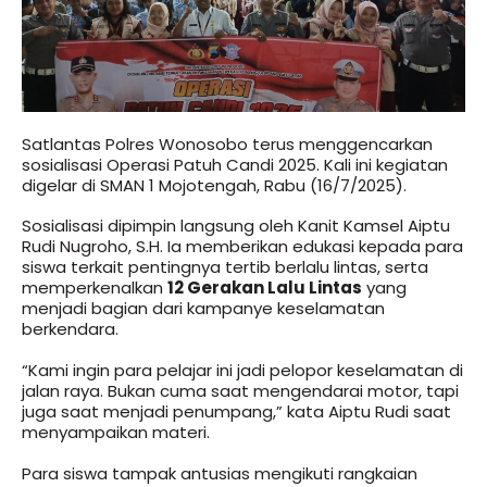
Satlantas Polres Wonosobo terus menggencarkan
sosialisasi Operasi Patuh Candi 2025. Kali ini kegiatan
digelar di SMAN 1 Mojotengah, Rabu (16/7/2025).
Sosialisasi dipimpin langsung oleh Kanit Kamsel Aiptu
Rudi Nugroho, S.H. Ia memberikan edukasi kepada para
siswa terkait pentingnya tertib berlalu lintas, serta
memperkenalkan
12 Gerakan Lalu Lintas
yang
menjadi bagian dari kampanye keselamatan
berkendara.
“Kami ingin para pelajar ini jadi pelopor keselamatan di
jalan raya. Bukan cuma saat mengendarai motor, tapi
juga saat menjadi penumpang,” kata Aiptu Rudi saat
menyampaikan materi.
Para siswa tampak antusias mengikuti rangkaian