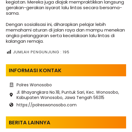
kegiatan. Mereka juga diajak mempraktikkan langsung
gerakan-gerakan isyarat lalu lintas secara bersama-
sama.
Dengan sosialisasi ini, diharapkan pelajar lebih
memahami aturan di jalan raya dan mampu menekan
angka pelanggaran serta kecelakaan lalu lintas di
kalangan remaja.
JUMLAH PENGUNJUNG :
195
INFORMASI KONTAK
Polres Wonosobo
Jl. Bhayangkara No.18, Puntuk Sari, Kec. Wonosobo,
Kabupaten Wonosobo, Jawa Tengah 56315
https://polreswonosobo.com
BERITA LAINNYA