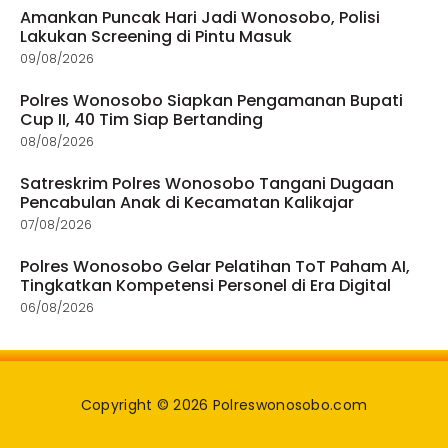
Amankan Puncak Hari Jadi Wonosobo, Polisi
Lakukan Screening di Pintu Masuk
09/08/2026
Polres Wonosobo Siapkan Pengamanan Bupati
Cup II, 40 Tim Siap Bertanding
08/08/2026
Satreskrim Polres Wonosobo Tangani Dugaan
Pencabulan Anak di Kecamatan Kalikajar
07/08/2026
Polres Wonosobo Gelar Pelatihan ToT Paham AI,
Tingkatkan Kompetensi Personel di Era Digital
06/08/2026
Copyright © 2026 Polreswonosobo.com