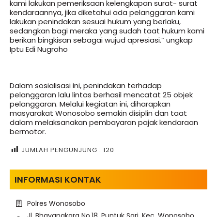
kami lakukan pemeriksaan kelengkapan surat- surat
kendaraannya, jika diketahui ada pelanggaran kami
lakukan penindakan sesuai hukum yang berlaku,
sedangkan bagi meraka yang sudah taat hukum kami
berikan bingkisan sebagai wujud apresiasi.” ungkap
Iptu Edi Nugroho
Dalam sosialisasi ini, penindakan terhadap
pelanggaran lalu lintas berhasil mencatat 25 objek
pelanggaran. Melalui kegiatan ini, diharapkan
masyarakat Wonosobo semakin disiplin dan taat
dalam melaksanakan pembayaran pajak kendaraan
bermotor.
JUMLAH PENGUNJUNG :
120
INFORMASI KONTAK
Polres Wonosobo
Jl. Bhayangkara No.18, Puntuk Sari, Kec. Wonosobo,