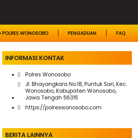
D POLRES WONOSOBO
PENGADUAN
FAQ
INFORMASI KONTAK
Polres Wonosobo
Jl. Bhayangkara No.18, Puntuk Sari, Kec.
Wonosobo, Kabupaten Wonosobo,
Jawa Tengah 56315
https://polreswonosobo.com
BERITA LAINNYA