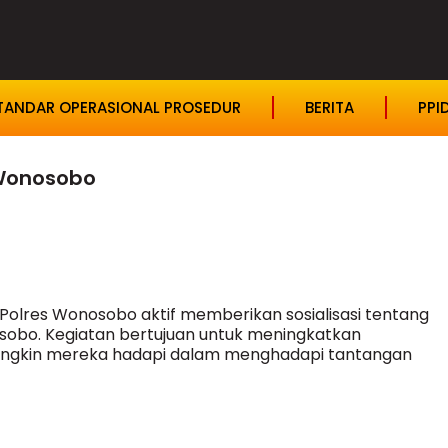
TANDAR OPERASIONAL PROSEDUR
BERITA
PPI
 Wonosobo
olres Wonosobo aktif memberikan sosialisasi tentang
sobo. Kegiatan bertujuan untuk meningkatkan
ungkin mereka hadapi dalam menghadapi tantangan