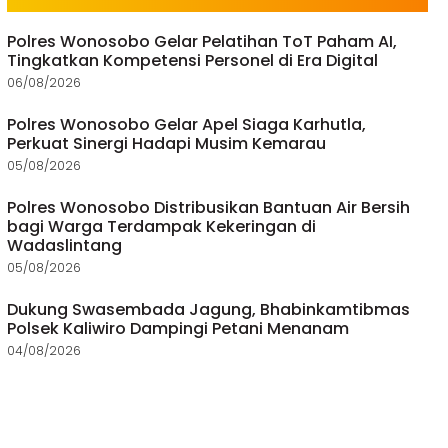
Polres Wonosobo Gelar Pelatihan ToT Paham AI,
Tingkatkan Kompetensi Personel di Era Digital
06/08/2026
Polres Wonosobo Gelar Apel Siaga Karhutla,
Perkuat Sinergi Hadapi Musim Kemarau
05/08/2026
Polres Wonosobo Distribusikan Bantuan Air Bersih
bagi Warga Terdampak Kekeringan di
Wadaslintang
05/08/2026
Dukung Swasembada Jagung, Bhabinkamtibmas
Polsek Kaliwiro Dampingi Petani Menanam
04/08/2026