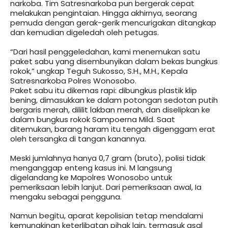
narkoba. Tim Satresnarkoba pun bergerak cepat
melakukan pengintaian. Hingga akhirnya, seorang
pemuda dengan gerak-gerik mencurigakan ditangkap
dan kemudian digeledah oleh petugas.
“Dari hasil penggeledahan, kami menemukan satu
paket sabu yang disembunyikan dalam bekas bungkus
rokok,” ungkap Teguh Sukosso, S.H., M.H., Kepala
Satresnarkoba Polres Wonosobo.
Paket sabu itu dikemas rapi: dibungkus plastik klip
bening, dimasukkan ke dalam potongan sedotan putih
bergaris merah, dililit lakban merah, dan diselipkan ke
dalam bungkus rokok Sampoerna Mild. Saat
ditemukan, barang haram itu tengah digenggam erat
oleh tersangka di tangan kanannya.
Meski jumlahnya hanya 0,7 gram (bruto), polisi tidak
menganggap enteng kasus ini. M langsung
digelandang ke Mapolres Wonosobo untuk
pemeriksaan lebih lanjut. Dari pemeriksaan awal, Ia
mengaku sebagai pengguna.
Namun begitu, aparat kepolisian tetap mendalami
kemungkinan keterlibatan pihak lain, termasuk asal