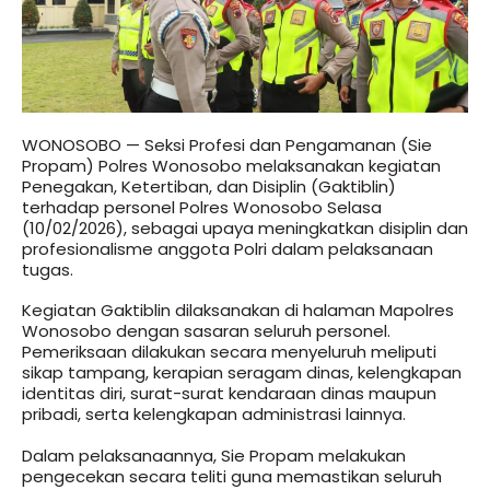
WONOSOBO — Seksi Profesi dan Pengamanan (Sie
Propam) Polres Wonosobo melaksanakan kegiatan
Penegakan, Ketertiban, dan Disiplin (Gaktiblin)
terhadap personel Polres Wonosobo Selasa
(10/02/2026), sebagai upaya meningkatkan disiplin dan
profesionalisme anggota Polri dalam pelaksanaan
tugas.
Kegiatan Gaktiblin dilaksanakan di halaman Mapolres
Wonosobo dengan sasaran seluruh personel.
Pemeriksaan dilakukan secara menyeluruh meliputi
sikap tampang, kerapian seragam dinas, kelengkapan
identitas diri, surat-surat kendaraan dinas maupun
pribadi, serta kelengkapan administrasi lainnya.
Dalam pelaksanaannya, Sie Propam melakukan
pengecekan secara teliti guna memastikan seluruh