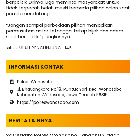
berpolitik. Dirinya juga meminta masyarakat untuk
tidak terpecah belah meski berbeda pilihan calon saat
pemilu mendatang.
“Jangan sampai perbedaan pilihan menjadikan
permusuhan antar tetangga, tetap bijak dan adem
saat berpolitik,” pungkasnya.
JUMLAH PENGUNJUNG :
145
INFORMASI KONTAK
Polres Wonosobo
Jl. Bhayangkara No.18, Puntuk Sari, Kec. Wonosobo,
Kabupaten Wonosobo, Jawa Tengah 56315
https://polreswonosobo.com
BERITA LAINNYA
Satreskrim Polres Wonosobo Tangani Dugaan