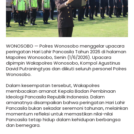
WONOSOBO — Polres Wonosobo menggelar upacara
peringatan Hari Lahir Pancasila Tahun 2026 di halaman
Mapolres Wonosobo, Senin (1/6/2026). Upacara
dipimpin Wakapolres Wonosobo, Kompol Agustinus
David Putraningtyas dan diikuti seluruh personel Polres
Wonosobo.
Dalam kesempatan tersebut, Wakapolres
membacakan amanat Kepala Badan Pembinaan
Ideologi Pancasila Republik Indonesia. Dalam
amanatnya disampaikan bahwa peringatan Hari Lahir
Pancasila bukan sekadar seremoni tahunan, melainkan
momentum refleksi untuk memastikan nilai-nilai
Pancasila tetap hidup dalam kehidupan berbangsa
dan bernegara.