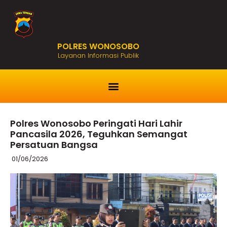
POLRES WONOSOBO
Layanan Informasi Publik
Polres Wonosobo Peringati Hari Lahir
Pancasila 2026, Teguhkan Semangat
Persatuan Bangsa
01/06/2026