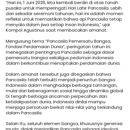
“Hari ini, 1 Juni 2026, kita kembali berdiri di atas tanah
pusaka untuk memperingati Hari Lahir Pancasila. Lebih
dari sekadar seremoni tahunan, hari ini adalah momen
refleksi untuk memastikan bahwa api Pancasila tetap
menyala dalam jiwa setiap insan Indonesia,” ujar
Kompol Agustinus saat membacakan amanat.
Mengusung tema “Pancasila Pemersatu Bangsa,
Fondasi Perdamaian Dunia”, peringatan tahun ini
menegaskan pentingnya Pancasila sebagai dasar
pemersatu bangsa sekaligus pedoman Indonesia
dalam berkontribusi menciptakan perdamaian dunia.
Dalam amanat tersebut juga ditegaskan bahwa
Pancasila telah terbukti menjadi penuntun bangsa
Indonesia dalam menghadapi berbagai tantangan,
mulai dari keberagaman sosial hingga dinamika global.
Di tengah berbagai ancaman perpecahan dan
ketidakpastian dunia, Indonesia dinilai mampu
menjaga persatuan berkat nilai-nilai yang terkandung
dalam Pancasila.
Selain itu, seluruh elemen bangsa, khususnya generasi
muda, diajak menjadikan Pancasila sebagai ideologi