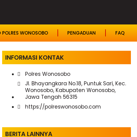
D POLRES WONOSOBO
PENGADUAN
FAQ
INFORMASI KONTAK
Polres Wonosobo
Jl. Bhayangkara No.18, Puntuk Sari, Kec.
Wonosobo, Kabupaten Wonosobo,
Jawa Tengah 56315
https://polreswonosobo.com
BERITA LAINNYA