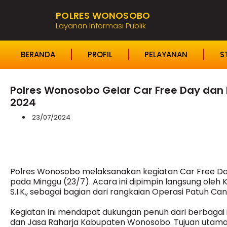
POLRES WONOSOBO
Layanan Informasi Publik
BERANDA
PROFIL
PELAYANAN
S
Polres Wonosobo Gelar Car Free Day dan 
2024
23/07/2024
Polres Wonosobo melaksanakan kegiatan Car Free Day
pada Minggu (23/7). Acara ini dipimpin langsung oleh K
S.I.K., sebagai bagian dari rangkaian Operasi Patuh Can
Kegiatan ini mendapat dukungan penuh dari berbagai
dan Jasa Raharja Kabupaten Wonosobo. Tujuan utama d