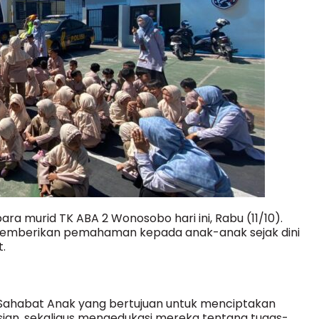
a murid TK ABA 2 Wonosobo hari ini, Rabu (11/10).
k memberikan pemahaman kepada anak-anak sejak dini
.
si Sahabat Anak yang bertujuan untuk menciptakan
sian, sekaligus mengedukasi mereka tentang tugas-