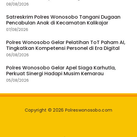
08/08/2026
Satreskrim Polres Wonosobo Tangani Dugaan
Pencabulan Anak di Kecamatan Kalikajar
07/08/2026
Polres Wonosobo Gelar Pelatihan ToT Paham AI,
Tingkatkan Kompetensi Personel di Era Digital
06/08/2026
Polres Wonosobo Gelar Apel Siaga Karhutla,
Perkuat Sinergi Hadapi Musim Kemarau
05/08/2026
Copyright © 2026 Polreswonosobo.com