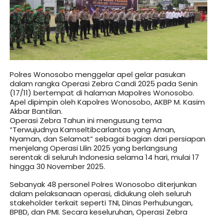
Polres Wonosobo menggelar apel gelar pasukan
dalam rangka Operasi Zebra Candi 2025 pada Senin
(17/11) bertempat di halaman Mapolres Wonosobo.
Apel dipimpin oleh Kapolres Wonosobo, AKBP M. Kasim
Akbar Bantilan.
Operasi Zebra Tahun ini mengusung tema
“Terwujudnya Kamseltibcarlantas yang Aman,
Nyaman, dan Selamat” sebagai bagian dari persiapan
menjelang Operasi Lilin 2025 yang berlangsung
serentak di seluruh Indonesia selama 14 hari, mulai 17
hingga 30 November 2025.
Sebanyak 48 personel Polres Wonosobo diterjunkan
dalam pelaksanaan operasi, didukung oleh seluruh
stakeholder terkait seperti TNI, Dinas Perhubungan,
BPBD, dan PMI. Secara keseluruhan, Operasi Zebra