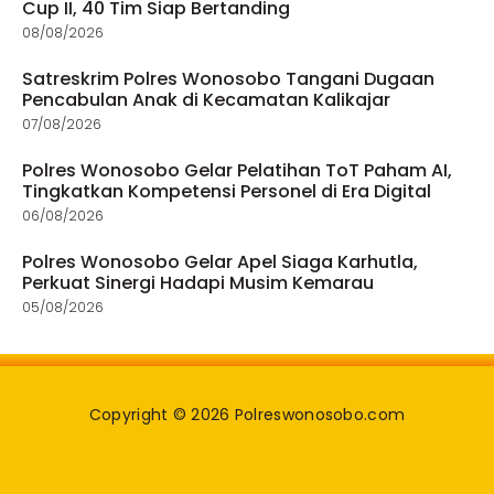
Cup II, 40 Tim Siap Bertanding
08/08/2026
Satreskrim Polres Wonosobo Tangani Dugaan
Pencabulan Anak di Kecamatan Kalikajar
07/08/2026
Polres Wonosobo Gelar Pelatihan ToT Paham AI,
Tingkatkan Kompetensi Personel di Era Digital
06/08/2026
Polres Wonosobo Gelar Apel Siaga Karhutla,
Perkuat Sinergi Hadapi Musim Kemarau
05/08/2026
Copyright © 2026 Polreswonosobo.com