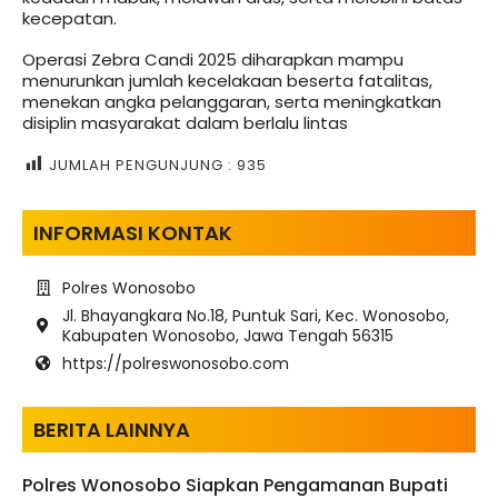
kecepatan.
Operasi Zebra Candi 2025 diharapkan mampu
menurunkan jumlah kecelakaan beserta fatalitas,
menekan angka pelanggaran, serta meningkatkan
disiplin masyarakat dalam berlalu lintas
JUMLAH PENGUNJUNG :
935
INFORMASI KONTAK
Polres Wonosobo
Jl. Bhayangkara No.18, Puntuk Sari, Kec. Wonosobo,
Kabupaten Wonosobo, Jawa Tengah 56315
https://polreswonosobo.com
BERITA LAINNYA
Polres Wonosobo Siapkan Pengamanan Bupati