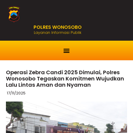
POLRES WONOSOBO
Layanan Informasi Publik
Operasi Zebra Candi 2025 Dimulai, Polres
Wonosobo Tegaskan Komitmen Wujudkan
Lalu Lintas Aman dan Nyaman
17/11/2025