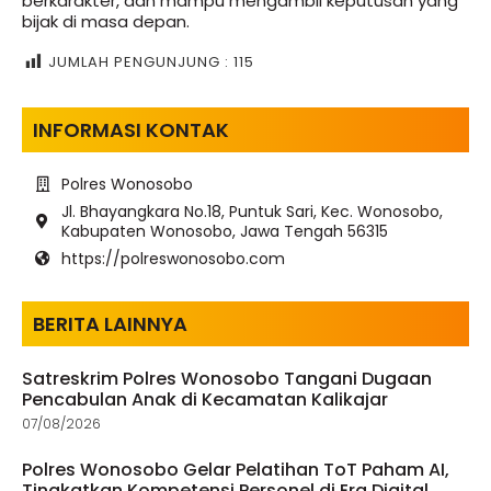
berkarakter, dan mampu mengambil keputusan yang
bijak di masa depan.
JUMLAH PENGUNJUNG :
115
INFORMASI KONTAK
Polres Wonosobo
Jl. Bhayangkara No.18, Puntuk Sari, Kec. Wonosobo,
Kabupaten Wonosobo, Jawa Tengah 56315
https://polreswonosobo.com
BERITA LAINNYA
Satreskrim Polres Wonosobo Tangani Dugaan
Pencabulan Anak di Kecamatan Kalikajar
07/08/2026
Polres Wonosobo Gelar Pelatihan ToT Paham AI,
Tingkatkan Kompetensi Personel di Era Digital