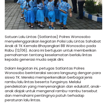
Satuan Lalu Lintas (Satlantas) Polres Wonosobo
menyelenggarakan kegiatan Polisi Lalu Lintas Sahabat
Anak di TK Kemala Bhayangkari 88 Wonosobo pada
Rabu (12/06). Acara ini bertujuan untuk memberikan
pemahaman tentang keselamatan berlalu lintas
kepada generasi muda sejak dini.
Dalam kegiatan ini, petugas Satlantas Polres
Wonosobo berinteraksi secara langsung dengan para
siswa TK. Mereka memperkenalkan berbagai jenis
rambu lalu lintas beserta fungsinya. Melalui
pendekatan yang menyenangkan dan edukatif, anak-
anak diajak untuk mengenal rambu-rambu tersebut
dan memahami pentingnya patuh terhadap
peraturan lalu lintas.