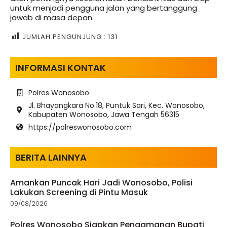
untuk menjadi pengguna jalan yang bertanggung
jawab di masa depan.
JUMLAH PENGUNJUNG :
131
INFORMASI KONTAK
Polres Wonosobo
Jl. Bhayangkara No.18, Puntuk Sari, Kec. Wonosobo,
Kabupaten Wonosobo, Jawa Tengah 56315
https://polreswonosobo.com
BERITA LAINNYA
Amankan Puncak Hari Jadi Wonosobo, Polisi
Lakukan Screening di Pintu Masuk
09/08/2026
Polres Wonosobo Siapkan Pengamanan Bupati