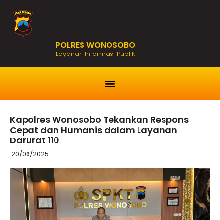
POLRES WONOSOBO
Layanan Informasi Publik
Kapolres Wonosobo Tekankan Respons
Cepat dan Humanis dalam Layanan
Darurat 110
20/06/2025