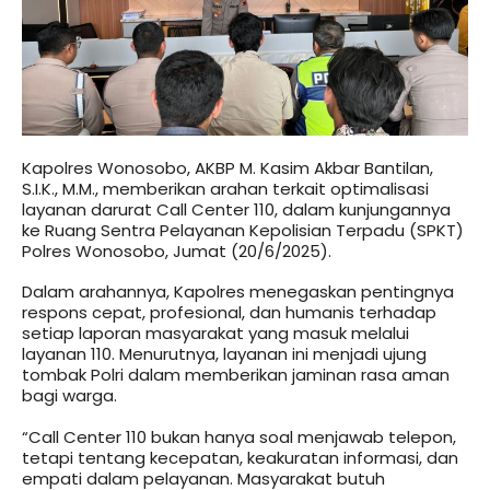
Kapolres Wonosobo, AKBP M. Kasim Akbar Bantilan,
S.I.K., M.M., memberikan arahan terkait optimalisasi
layanan darurat Call Center 110, dalam kunjungannya
ke Ruang Sentra Pelayanan Kepolisian Terpadu (SPKT)
Polres Wonosobo, Jumat (20/6/2025).
Dalam arahannya, Kapolres menegaskan pentingnya
respons cepat, profesional, dan humanis terhadap
setiap laporan masyarakat yang masuk melalui
layanan 110. Menurutnya, layanan ini menjadi ujung
tombak Polri dalam memberikan jaminan rasa aman
bagi warga.
“Call Center 110 bukan hanya soal menjawab telepon,
tetapi tentang kecepatan, keakuratan informasi, dan
empati dalam pelayanan. Masyarakat butuh