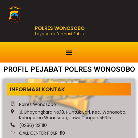
POLRES WONOSOBO
Layanan Informasi Publik
PROFIL PEJABAT POLRES WONOSOBO
INFORMASI KONTAK
Polres Wonosobo
Jl. Bhayangkara No.18, Puntuk Sari, Kec. Wonosobo,
Kabupaten Wonosobo, Jawa Tengah 56315
(0286) 321110
CALL CENTER POLRI 110