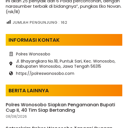
ini akan 25 penyidik dari 6 Polda percontohan, dengan
narasumber terbaik di bidangnya”, pungkas Eko Novan.
(rsk/III)
JUMLAH PENGUNJUNG :
162
INFORMASI KONTAK
Polres Wonosobo
Jl. Bhayangkara No.18, Puntuk Sari, Kec. Wonosobo,
Kabupaten Wonosobo, Jawa Tengah 56315
https://polreswonosobo.com
BERITA LAINNYA
Polres Wonosobo Siapkan Pengamanan Bupati
Cup II, 40 Tim Siap Bertanding
08/08/2026