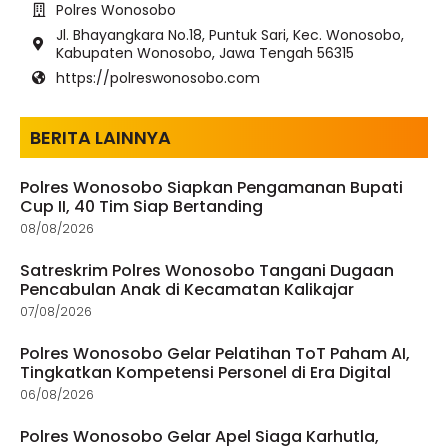
Polres Wonosobo
Jl. Bhayangkara No.18, Puntuk Sari, Kec. Wonosobo,
Kabupaten Wonosobo, Jawa Tengah 56315
https://polreswonosobo.com
BERITA LAINNYA
Polres Wonosobo Siapkan Pengamanan Bupati
Cup II, 40 Tim Siap Bertanding
08/08/2026
Satreskrim Polres Wonosobo Tangani Dugaan
Pencabulan Anak di Kecamatan Kalikajar
07/08/2026
Polres Wonosobo Gelar Pelatihan ToT Paham AI,
Tingkatkan Kompetensi Personel di Era Digital
06/08/2026
Polres Wonosobo Gelar Apel Siaga Karhutla,