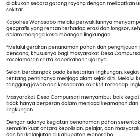
dilakukan secara gotong royong dengan melibatkan uns
sekitar.
Kapolres Wonosobo melalui perwakilannya menyampaik
geografis yang rentan terhadap erosi dan longsor, se
dalam menjaga keseimbangan lingkungan.
“Melalui gerakan penanaman pohon dan penghijauan in
bencana, khususnya bagi masyarakat Desa Campursari
keselamatan serta keberkahan.” ujarnya.
Selain berdampak pada kelestarian lingkungan, kegiata
tentang pentingnya menjaga alam sejak dini. Melalui 
tanggung jawab dan kesadaran kolektif terhadap ling
Masyarakat Desa Campursari menyambut baik kegiatan
tidak hanya berperan dalam menjaga keamanan dan ket
lingkungan.
Dengan adanya kegiatan penanaman pohon serentak ini
semakin kuat antara kepolisian, pelajar, dan masyara
dan berkelanjutan di Kabupaten Wonosobo.