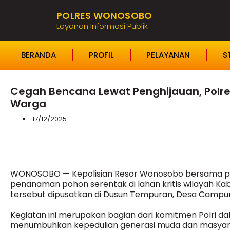
POLRES WONOSOBO
Layanan Informasi Publik
BERANDA
PROFIL
PELAYANAN
S
Cegah Bencana Lewat Penghijauan, Pol
Warga
17/12/2025
WONOSOBO — Kepolisian Resor Wonosobo bersama pe
penanaman pohon serentak di lahan kritis wilayah Ka
tersebut dipusatkan di Dusun Tempuran, Desa Campurs
Kegiatan ini merupakan bagian dari komitmen Polri d
menumbuhkan kepedulian generasi muda dan masyar