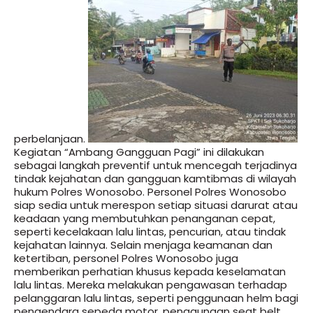
perbelanjaan.
Kegiatan “Ambang Gangguan Pagi” ini dilakukan
sebagai langkah preventif untuk mencegah terjadinya
tindak kejahatan dan gangguan kamtibmas di wilayah
hukum Polres Wonosobo. Personel Polres Wonosobo
siap sedia untuk merespon setiap situasi darurat atau
keadaan yang membutuhkan penanganan cepat,
seperti kecelakaan lalu lintas, pencurian, atau tindak
kejahatan lainnya. Selain menjaga keamanan dan
ketertiban, personel Polres Wonosobo juga
memberikan perhatian khusus kepada keselamatan
lalu lintas. Mereka melakukan pengawasan terhadap
pelanggaran lalu lintas, seperti penggunaan helm bagi
pengendara sepeda motor, penggunaan seat belt