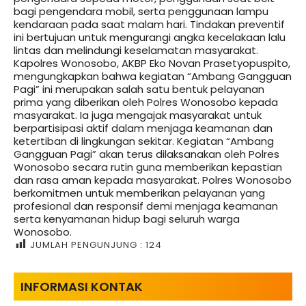
bagi pengendara mobil, serta penggunaan lampu
kendaraan pada saat malam hari. Tindakan preventif
ini bertujuan untuk mengurangi angka kecelakaan lalu
lintas dan melindungi keselamatan masyarakat.
Kapolres Wonosobo, AKBP Eko Novan Prasetyopuspito,
mengungkapkan bahwa kegiatan “Ambang Gangguan
Pagi” ini merupakan salah satu bentuk pelayanan
prima yang diberikan oleh Polres Wonosobo kepada
masyarakat. Ia juga mengajak masyarakat untuk
berpartisipasi aktif dalam menjaga keamanan dan
ketertiban di lingkungan sekitar. Kegiatan “Ambang
Gangguan Pagi” akan terus dilaksanakan oleh Polres
Wonosobo secara rutin guna memberikan kepastian
dan rasa aman kepada masyarakat. Polres Wonosobo
berkomitmen untuk memberikan pelayanan yang
profesional dan responsif demi menjaga keamanan
serta kenyamanan hidup bagi seluruh warga
Wonosobo.
JUMLAH PENGUNJUNG :
124
INFORMASI KONTAK