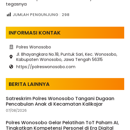
tegasnya
JUMLAH PENGUNJUNG :
298
INFORMASI KONTAK
Polres Wonosobo
Jl. Bhayangkara No.18, Puntuk Sari, Kec. Wonosobo,
Kabupaten Wonosobo, Jawa Tengah 56315
https://polreswonosobo.com
BERITA LAINNYA
Satreskrim Polres Wonosobo Tangani Dugaan
Pencabulan Anak di Kecamatan Kalikajar
07/08/2026
Polres Wonosobo Gelar Pelatihan ToT Paham AI,
Tingkatkan Kompetensi Personel di Era Digital