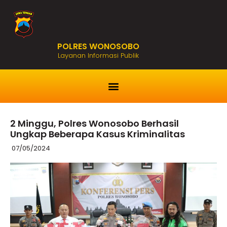
POLRES WONOSOBO
Layanan Informasi Publik
2 Minggu, Polres Wonosobo Berhasil
Ungkap Beberapa Kasus Kriminalitas
07/05/2024